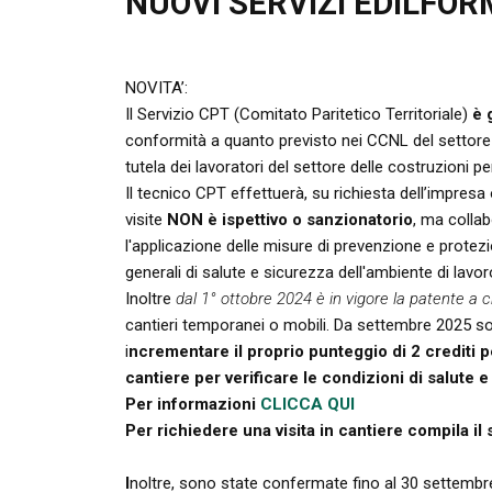
NUOVI SERVIZI EDILFO
NOVITA’:
Il Servizio CPT (Comitato Paritetico Territoriale)
è 
conformità a quanto previsto nei CCNL del settore e
tutela dei lavoratori del settore delle costruzioni per
Il tecnico CPT effettuerà, su richiesta dell’impresa 
visite
NON è ispettivo o sanzionatorio
, ma collab
l'applicazione delle misure di prevenzione e protezi
generali di salute e sicurezza dell'ambiente di lavo
Inoltre
dal 1° ottobre 2024 è in vigore la patente a c
cantieri temporanei o mobili. Da settembre 2025 so
i
ncrementare il proprio punteggio di 2 crediti p
cantiere per verificare le condizioni di salute 
Per informazioni
CLICCA QUI
Per richiedere una visita in cantiere compila i
I
noltre, sono state confermate fino al 30 settemb