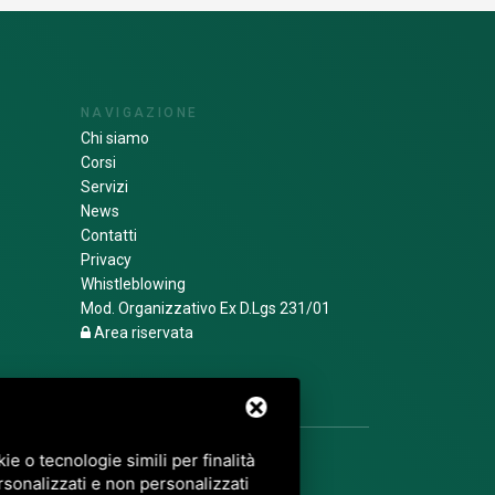
NAVIGAZIONE
Chi siamo
Corsi
Servizi
News
Contatti
Privacy
Whistleblowing
Mod. Organizzativo Ex D.Lgs 231/01
Area riservata
e o tecnologie simili per finalità
rsonalizzati e non personalizzati
E
DI GOOGLE.