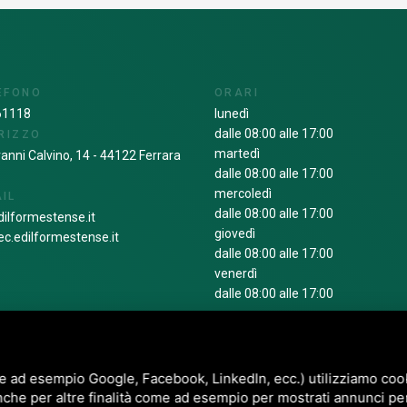
EFONO
ORARI
61118
lunedì
dalle 08:00 alle 17:00
RIZZO
martedì
vanni Calvino, 14 - 44122 Ferrara
dalle 08:00 alle 17:00
mercoledì
IL
dalle 08:00 alle 17:00
ilformestense.it
giovedì
c.edilformestense.it
dalle 08:00 alle 17:00
venerdì
dalle 08:00 alle 17:00
e ad esempio Google, Facebook, LinkedIn, ecc.) utilizziamo cooki
P.IVA. 01279820383 / C.F. 93000130380 / COD UNIVOCO 1N74KED /
SITEMAP
nche per altre finalità come ad esempio per mostrati annunci pe
O È PROTETTO DA GOOGLE RECAPTCHA V3,
PRIVACY POLICY
E
TERMS OF SERVIC