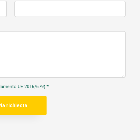
golamento UE 2016/679)
*
via richiesta