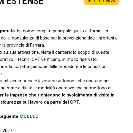
RM ESTENSE
30 / 10 / 2025
gratuito
: ha come compito principale quello di fornire, in
dile, consulenza di base per la prevenzione degli infortuni e
 la provincia di Ferrara.
o su sua attivazione, visita il cantiere: lo scopo di queste
orativo. I tecnici CPT verificano, in modo riservato,
one, la corretta gestione delle procedure e le condizioni
ro.
rediti
per imprese e lavoratori autonomi che operano nei
no state definite le modalità operative che permettono di
er le imprese che richiedono lo svolgimento di visite in
e sicurezza sul lavoro da parte dei CPT.
l seguente
MODULO
re 2027: