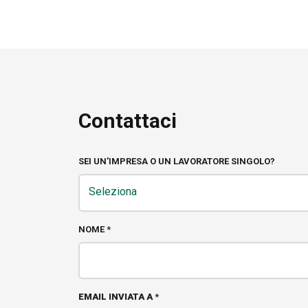
Contattaci
SEI UN'IMPRESA O UN LAVORATORE SINGOLO?
SEI
Seleziona
UN'IMPRESA
O
UN
NOME *
LAVORATORE
SINGOLO?
EMAIL INVIATA A
*