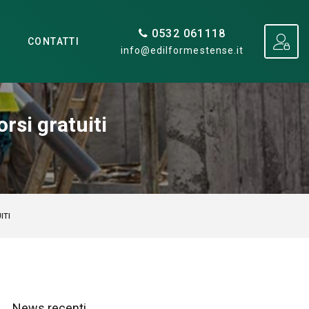
0532 061118
CONTATTI
info@edilformestense.it
orsi gratuiti
ITI
News recenti