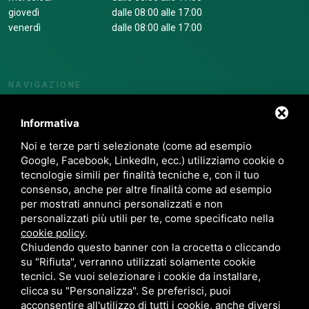
giovedì
dalle 08:00 alle 17:00
venerdì
dalle 08:00 alle 17:00
NAVIGAZIONE
Chi siamo
Corsi
Informativa
Servizi
Noi e terze parti selezionate (come ad esempio
News
Google, Facebook, LinkedIn, ecc.) utilizziamo cookie o
Contatti
tecnologie simili per finalità tecniche e, con il tuo
Privacy
consenso, anche per altre finalità come ad esempio
Whistleblowing
per mostrati annunci personalizzati e non
Mod. Organizzativo Ex D.Lgs 231/01
personalizzati più utili per te, come specificato nella
Area riservata
cookie policy
.
Chiudendo questo banner con la crocetta o cliccando
su "Rifiuta", verranno utilizzati solamente cookie
tecnici. Se vuoi selezionare i cookie da installare,
P.IVA. 01279820383 / C.F. 93000130380 / COD UNIVOCO 1N74KED /
clicca su "Personalizza". Se preferisci, puoi
SITEMAP
acconsentire all'utilizzo di tutti i cookie, anche diversi