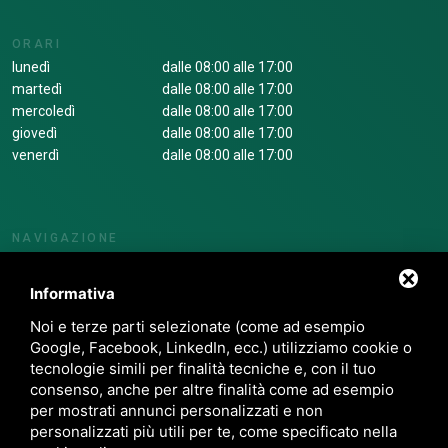
ORARI
lunedì
dalle 08:00 alle 17:00
martedì
dalle 08:00 alle 17:00
mercoledì
dalle 08:00 alle 17:00
giovedì
dalle 08:00 alle 17:00
venerdì
dalle 08:00 alle 17:00
NAVIGAZIONE
Chi siamo
Corsi
Informativa
Servizi
Noi e terze parti selezionate (come ad esempio
News
Google, Facebook, LinkedIn, ecc.) utilizziamo cookie o
Contatti
tecnologie simili per finalità tecniche e, con il tuo
Privacy
consenso, anche per altre finalità come ad esempio
Whistleblowing
per mostrati annunci personalizzati e non
Mod. Organizzativo Ex D.Lgs 231/01
personalizzati più utili per te, come specificato nella
Area riservata